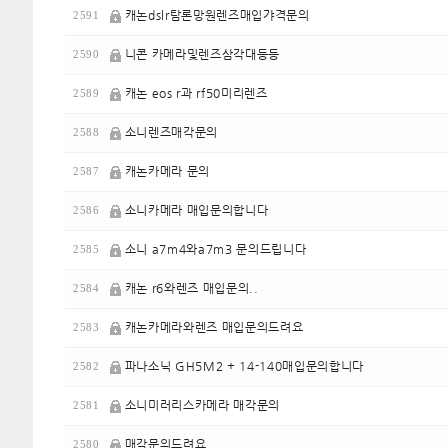
캐논dslr탐론망원렌즈매입갸격문의
2591
니콘 카메라및렌즈삼각대등등
2590
캐논 eos r과 rf50미리렌즈
2589
소니렌즈매각문의
2588
캐논카메라 문의
2587
소니카메라 매입문의합니다
2586
소니 a7m4와a7m3 문의드립니다
2585
캐논 r6와렌즈 매입문의..
2584
캐논카메라와렌즈 매입문의드려요
2583
파나소닉 GH5M2 + 14-140매입문의합니다
2582
소니미러리스카메라 매각문의
2581
매각문의드려요
2580