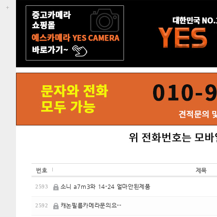
번호
제목
소니 a7m3와 14-24 얼마안된제품
2593
캐논필름카메라문의요--
2592