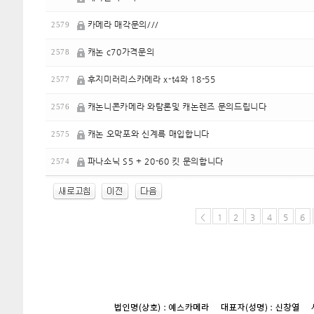
카메라 매각문의///
2579
캐논 c70가격문의
2578
후지미러리스카메라 x-t4와 18-55
2577
캐논니콘카메라 와탐론및 캐논렌즈 문의드립니다
2576
캐논 오막포와 신계륵 매입합니다
2575
파나소닉 S5 + 20-60 킷 문의합니다
2574
<
1
2
3
4
5
6
enFree