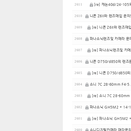
[re] 캐논40d/24-10
2611
니콘 Z6II와 렌즈매입 운
2610
[re] 니콘 Z6II와 렌즈
2609
파나소닉렌즈및 카메라 문
2608
[re] 파나소닉렌즈및 카
2607
니콘 D750/d850외 렌
2606
[re] 니콘 D750/d8
2605
소니 7C 28-60mm F4-5.
2604
[re] 소니 7C 28-60mm 
2603
파나소닉 GH5M2 + 14
2602
[re] 파나소닉 GH5M2
2601
소니디지털카메라 매각문
2600