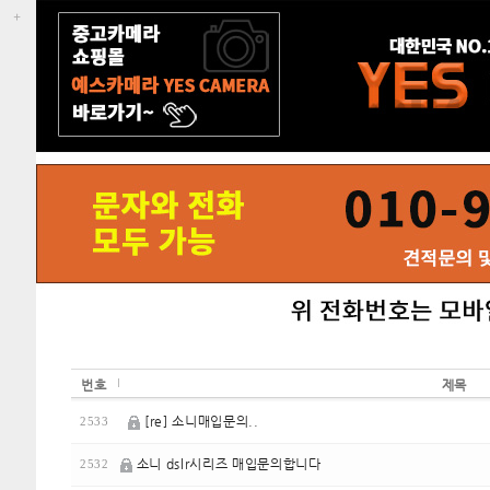
번호
제목
[re] 소니매입문의..
2533
소니 dslr시리즈 매입문의합니다
2532