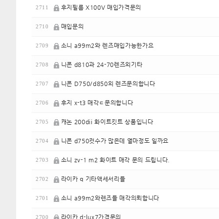
후지필름 X100V 매입가격문의
2711
매입문의
2710
소니 a99m2와 렌즈매입가능한가요
2709
니콘 d810과 24-70렌즈외기타
2708
니콘 D750/d850외 렌즈문의합니다
2707
후지 x-t3 매각ㄷ문의합니다
2706
캐논 200dii 화이트킷트 상품입니다
2705
니콘 d750컷수가 많은데 열마정도 일까요
2704
소니 zv-1 m2 화이트 매각 문의 드립니다.
2703
라이카 q 기타액세서리들
2702
소니 a99m2와렌즈들 매각의뢰합니다
2701
라이카 d-lux7가격문의
2700