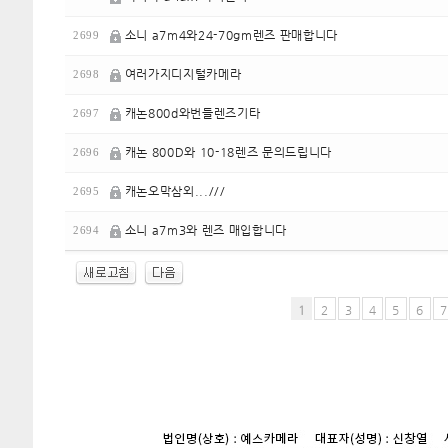
소니 a7m4와24-70gm렌즈 판매합니다
2699
여러가지디지털카메라
2698
캐논800d와번들렌즈기타
2697
캐논 800D와 10-18렌즈 문의드립니다
2696
캐논오막삼외...///
2695
소니 a7m3와 렌즈 매입합니다
2694
1
2
3
4
5
6
7
enFree