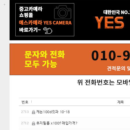
번호
제목
캐논100d킷과 10-18
2713
후지필름 x100f 매입가격?
2712